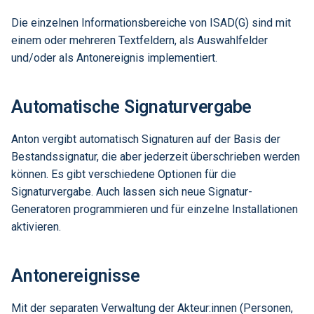
i
Deskriptoren
Verwaltung
Langzeitarchivierung
Die einzelnen Informationsbereiche von ISAD(G) sind mit
t
einem oder mehreren Textfeldern, als Auswahlfelder
Textformatierung und Links in
Anmeldung
Betrieb
und/oder als Antonereignis implementiert.
i
den Textfeldern
a
KI-Erschliessung
Automatische Signaturvergabe
Linked Data und Normdaten
l
i
Anton vergibt automatisch Signaturen auf der Basis der
Einbindung von audiovisuellen
Dokument und Medien
Bestandssignatur, die aber jederzeit überschrieben werden
s
können. Es gibt verschiedene Optionen für die
i
Verschiedene Erfassungs-
Signaturvergabe. Auch lassen sich neue Signatur-
und Anzeigeformulare
Generatoren programmieren und für einzelne Installationen
e
aktivieren.
r
Akzessionen
t
Antonereignisse
Mit der separaten Verwaltung der Akteur:innen (Personen,